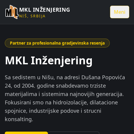
MKL INŽENJERING
Meni
NIŠ, SRBIJA
Partner za profesionalna gradjevinska resenja
MKL Inženjering
Sa sedistem u Nišu, na adresi Dušana Popovića
24, od 2004. godine snabdevamo trziste
materijalima i sistemima najnovijih generacija.
Fokusirani smo na hidroizolacije, dilatacione
spojnice, industrijske podove i strucni
konsalting.